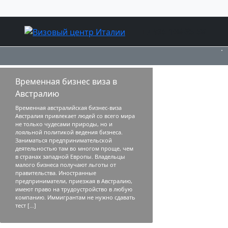
+7 495 108-35-58
Временная бизнес виза в
Австралию
Временная австралийская бизнес-виза
Австралия привлекает людей со всего мира
не только чудесами природы, но и
лояльной политикой ведения бизнеса.
Заниматься предпринимательской
деятельностью там во многом проще, чем
в странах западной Европы. Владельцы
малого бизнеса получают льготы от
правительства. Иностранные
предприниматели, приезжая в Австралию,
имеют право на трудоустройство в любую
компанию. Иммигрантам не нужно сдавать
тест […]