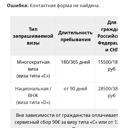
Ошибка:
Контактная форма не найдена.
Для
Тип
граждан
Длительность
запрашиваемой
Российской
пребывания
визы
Федерации
и СНГ
Многократная
180/365 дней
15500/18500
виза
руб
(виза типа «С»)
Национальная /
от 90 дней
28500/38500
ВНЖ
руб
(виза типа «D»)
Вне зависимости от гражданства оплачивается
сервисный сбор 90€ за визу типа «C» или от 120€