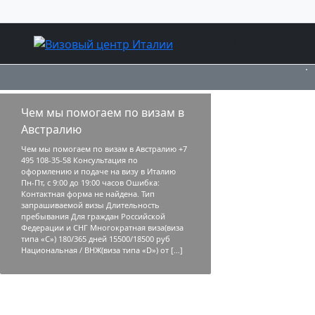
+7 495 108-35-58
Чем мы помогаем по визам в
Австралию
Чем мы помогаем по визам в Австралию +7
495 108-35-58 Консультация по
оформлению и подаче на визу в Италию
Пн-Пт, с 9:00 до 19:00 часов Ошибка:
Контактная форма не найдена. Тип
запрашиваемой визы Длительность
пребывания Для граждан Российской
Федерации и СНГ Многократная виза(виза
типа «С») 180/365 дней 15500/18500 руб
Национальная / ВНЖ(виза типа «D») от […]