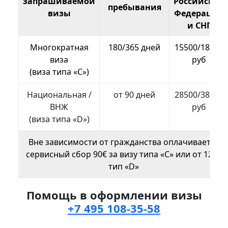
запрашиваемой
Российской
пребывания
визы
Федерации
и СНГ
Многократная
180/365 дней
15500/18500
виза
руб
(виза типа «С»)
Национальная /
от 90 дней
28500/38500
ВНЖ
руб
(виза типа «D»)
Вне зависимости от гражданства оплачивается
сервисный сбор 90€ за визу типа «C» или от 120€
тип «D»
Помощь в оформлении визы
+7 495 108-35-58