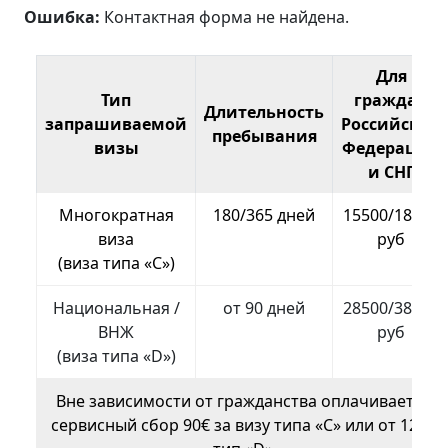
Ошибка:
Контактная форма не найдена.
Для
Тип
граждан
Длительность
запрашиваемой
Российской
пребывания
визы
Федерации
и СНГ
Многократная
180/365 дней
15500/18500
виза
руб
(виза типа «С»)
Национальная /
от 90 дней
28500/38500
ВНЖ
руб
(виза типа «D»)
Вне зависимости от гражданства оплачивается
сервисный сбор 90€ за визу типа «C» или от 120€